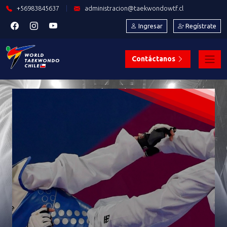
+56983845637
|
administracion@taekwondowtf.cl
Ingresar
Regístrate
Contáctanos