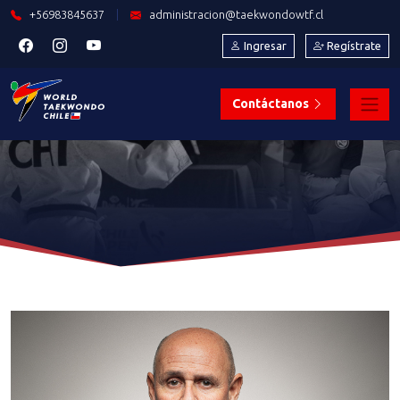
+56983845637
|
administracion@taekwondowtf.cl
Ingresar
Regístrate
Contáctanos