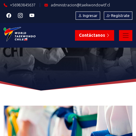
+56983845637
|
administracion@taekwondowtf.cl
Ingresar
Regístrate
Contáctanos