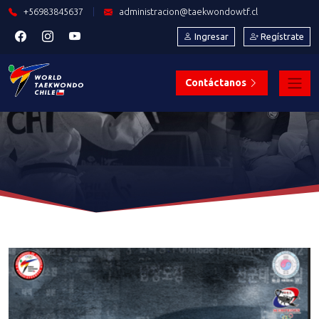
+56983845637
|
administracion@taekwondowtf.cl
Ingresar
Regístrate
Contáctanos