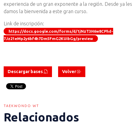
experiencia de un gran exponente a la región. Desde ya les
damos la bienvenida a este gran curso.
Link de inscripción:
https://docs.google.com/forms/d/1jNzT3H6w8CPhd-
7Jz21eMp2y6bf4h7Dm5FmG2KUibGg/preview
Descargar bases
Volver
TAEKWONDO WT
Relacionados