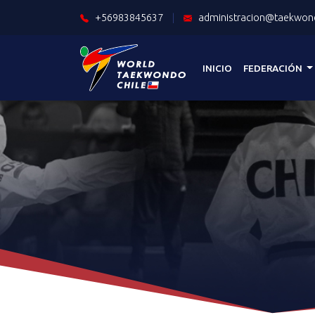
+56983845637
|
administracion@taekwond
INICIO
FEDERACIÓN