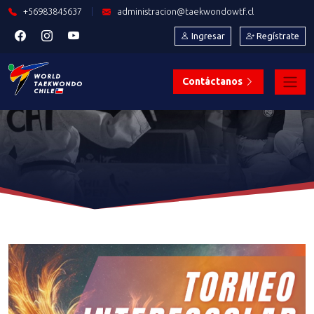
+56983845637
|
administracion@taekwondowtf.cl
Ingresar
Regístrate
Contáctanos