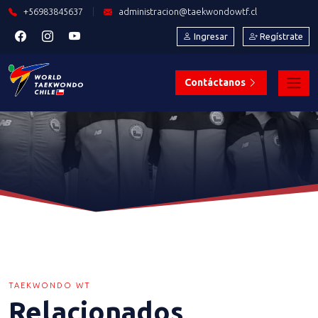
+56983845637
|
administracion@taekwondowtf.cl
Ingresar
Regístrate
Contáctanos
TAEKWONDO WT
Relacionados