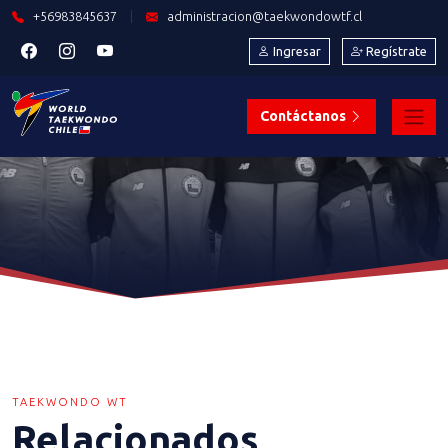
+56983845637
|
administracion@taekwondowtf.cl
Ingresar
Regístrate
Contáctanos
TAEKWONDO WT
Relacionados