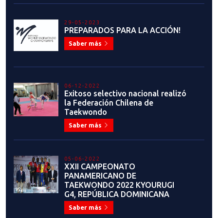
29-05-2023
PREPARADOS PARA LA ACCIÓN!
Saber más
06-12-2022
Exitoso selectivo nacional realizó
la Federación Chilena de
Taekwondo
Saber más
05-06-2022
XXII CAMPEONATO
PANAMERICANO DE
TAEKWONDO 2022 KYOURUGI
G4, REPÚBLICA DOMINICANA
Saber más