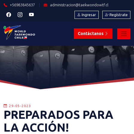
+56983845637
|
administracion@taekwondowtf.cl
Ingresar
Regístrate
Contáctanos
29-05-2023
PREPARADOS PARA
LA ACCIÓN!