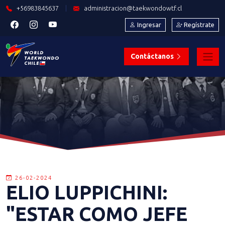
+56983845637
|
administracion@taekwondowtf.cl
Ingresar
Regístrate
Contáctanos
26-02-2024
ELIO LUPPICHINI:
"ESTAR COMO JEFE