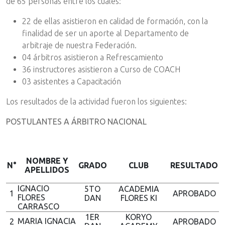
de 65 personas entre los cuales:
22 de ellas asistieron en calidad de formación, con la
finalidad de ser un aporte al Departamento de
arbitraje de nuestra Federación.
04 árbitros asistieron a Refrescamiento
36 instructores asistieron a Curso de COACH
03 asistentes a Capacitación
Los resultados de la actividad fueron los siguientes:
POSTULANTES A ÁRBITRO NACIONAL
NOMBRE Y
N°
GRADO
CLUB
RESULTADO
APELLIDOS
IGNACIO
5TO
ACADEMIA
1
APROBADO
FLORES
DAN
FLORES KI
CARRASCO
1ER
KORYO
MARIA IGNACIA
2
APROBADO