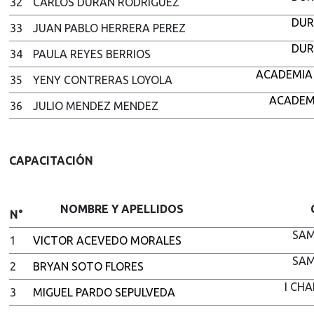
32
CARLOS DURAN RODRIGUEZ
DUR
33
JUAN PABLO HERRERA PEREZ
DUR
34
PAULA REYES BERRIOS
ACADEMIA
35
YENY CONTRERAS LOYOLA
ACADEM
36
JULIO MENDEZ MENDEZ
CAPACITACIÓN
NOMBRE Y APELLIDOS
N°
SAM
1
VICTOR ACEVEDO MORALES
SAM
2
BRYAN SOTO FLORES
I CH
3
MIGUEL PARDO SEPULVEDA