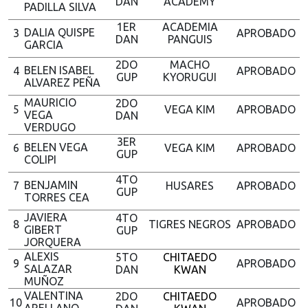
DAN
ACADEMY
PADILLA SILVA
1ER
ACADEMIA
DALIA QUISPE
3
APROBADO
DAN
PANGUIS
GARCIA
2DO
MACHO
BELEN ISABEL
4
APROBADO
GUP
KYORUGUI
ALVAREZ PEÑA
MAURICIO
2DO
5
VEGA KIM
APROBADO
VEGA
DAN
VERDUGO
3ER
BELEN VEGA
6
VEGA KIM
APROBADO
GUP
COLIPI
4TO
BENJAMIN
7
HUSARES
APROBADO
GUP
TORRES CEA
JAVIERA
4TO
8
TIGRES NEGROS
APROBADO
GIBERT
GUP
JORQUERA
ALEXIS
5TO
CHITAEDO
9
APROBADO
SALAZAR
DAN
KWAN
MUÑOZ
VALENTINA
2DO
CHITAEDO
10
APROBADO