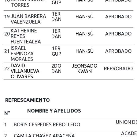
GUP
TORRES
1ER
JUAN BARRERA
19
HAN-SÚ
APROBADO
DAN
VALENZUELA
KATHERINE
1ER
20
HAN-SÚ
APROBADO
REYES
DAN
FUENTEALBA
ISRAEL
1ER
21
HAN-SÚ
APROBADO
ESPINOZA
GUP
MORALES
DAVID
2DO
JEONSADO
22
REPROBADO
VILLANUEVA
DAN
KWAN
OLIVARES
REFRESCAMIENTO
NOMBRE Y APELLIDOS
N°
UNION D
1
BORIS CESPEDES REBOLLEDO
ACADE
2
CAMILA CHAVEZ ARACENA