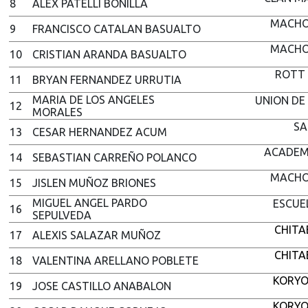
8
ALEX PATELLI BONILLA
MACHO
9
FRANCISCO CATALAN BASUALTO
MACHO
10
CRISTIAN ARANDA BASUALTO
ROTT 
11
BRYAN FERNANDEZ URRUTIA
MARIA DE LOS ANGELES
UNION DE
12
MORALES
SA
13
CESAR HERNANDEZ ACUM
ACADEMI
14
SEBASTIAN CARREÑO POLANCO
MACHO
15
JISLEN MUÑOZ BRIONES
MIGUEL ANGEL PARDO
ESCUE
16
SEPULVEDA
CHIT
17
ALEXIS SALAZAR MUÑOZ
CHIT
18
VALENTINA ARELLANO POBLETE
KORYO
19
JOSE CASTILLO ANABALON
KORYO