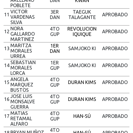
ARELLANO
DAN
KWAN
POBLETE
VICTOR
3ER
TAEGUK
11
APROBADO
VARDENAS
DAN
TALAGANTE
SILVA
NORA
4TO
REVOLUCION
12
APROBADO
GALLARDO
GUP
IQUIQUE
MARTINEZ
MARITZA
1ER
13
SAMJOKO KI
APROBADO
MORALES
DAN
URREA
SEBASTIAN
1ER
14
SAMJOKO KI
APROBADO
MORALES
GUP
LORCA
ANGELA
4TO
15
DURAN KIMS
APROBADO
MARQUEZ
GUP
BUSTOS
JOSE LUIS
4TO
16
DURAN KIMS
APROBADO
MONSALVE
GUP
GUERRA
MATIAS
4TO
17
HAN-SÚ
APROBADO
RETAMAL
GUP
ALFARO
4TO
BRYAN MUÑOZ
18
HAN-SÚ
APROBADO