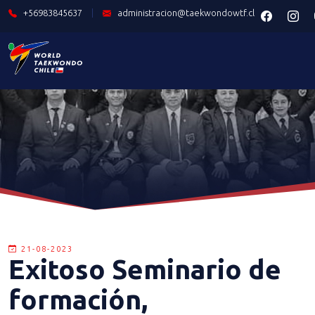
+56983845637
|
administracion@taekwondowtf.cl
21-08-2023
Exitoso Seminario de
formación,