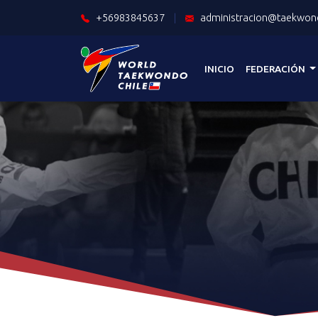
+56983845637
|
administracion@taekwond
INICIO
FEDERACIÓN