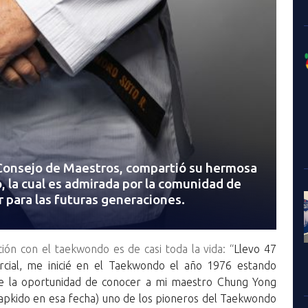
 Consejo de Maestros, compartió su hermosa
, la cual es admirada por la comunidad de
r para las futuras generaciones.
ión con el taekwondo es de casi toda la vida: “
Llevo 47
cial, me inicié en el Taekwondo el año 1976 estando
uve la oportunidad de conocer a mi maestro Chung Yong
pkido en esa fecha) uno de los pioneros del Taekwondo