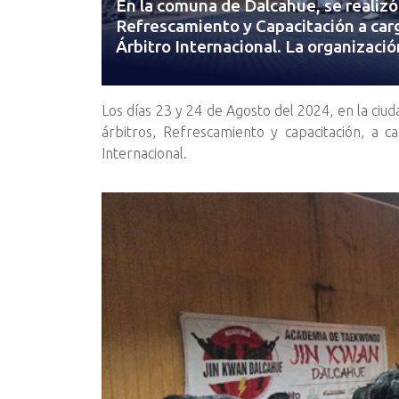
En la comuna de Dalcahue, se realizó
Refrescamiento y Capacitación a car
Árbitro Internacional. La organizació
Los días 23 y 24 de Agosto del 2024, en la ciu
árbitros, Refrescamiento y capacitación, a 
Internacional.