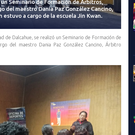
 un Seminario de Formación de Árbitros,
go del maestro Dania Paz González Cancino,
n estuvo a cargo de la escuela Jin Kwan.
dad de Dalcahue, se realizó un Seminario de Formación de
cargo del maestro Dania Paz González Cancino, Árbitro