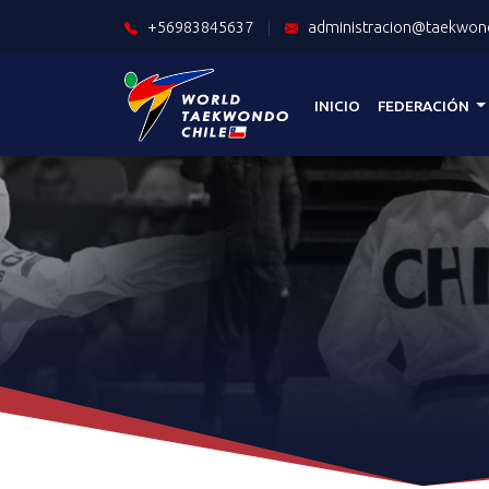
+56983845637
|
administracion@taekwond
INICIO
FEDERACIÓN