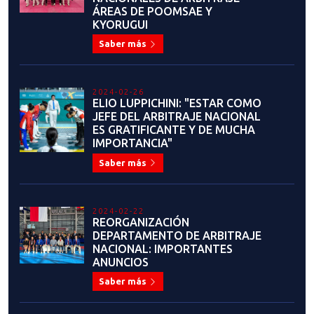
JOAQUÍN CHURCHILL:
EVOLUCIÓN CONSTANTE
Saber más
2023-06-19
ALEJANDRO SOTO ROSSI: "EL
TAEKWONDO ES UN HERMOSO
ARTE MARCIAL Y DEPORTE DE
COMBATE"
Saber más
2023-06-19
RESULTADOS: SEMINARIO DE
FORMACIÓN DE ÁRBITROS DE
COMBATE, REFRESCAMIENTO,
CAPACITACIÓN Y CURSO DE
COACH
Saber más