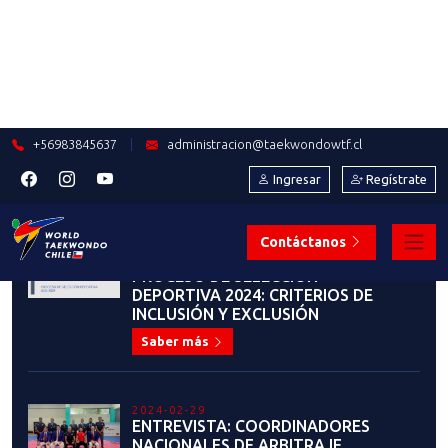
importa: Nuestros deportistas”
Saber más
2023-06-26
LA EMOTIVA Y EXITOSA
HISTORIA DEL MAESTRO JUAN
CARLOS PINOCHET EN EL
TAEKWONDO
Saber más
2023-06-23
IGNACIO MORALES: "ME PONE
MUY ORGULLOSO EL VER HASTA
DÓNDE HE LLEGADO"
Saber más
2023-06-22