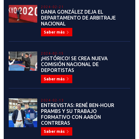
2023-06-08
COMIENZA LA PARTICIPACIÓN DE
NUESTROS SELECCIONADOS EN
GRAND PRIX ROMA 2023
Saber más
2023-06-07
¡HISTÓRICO! TRES
SELECCIONADOS PARTICIPARÁN
EN GRAND PRIX ROMA 2023
Saber más
2021-12-07
SELECCIÓN NACIONAL OBTIENE
UNA MEDALLA DE PLATA Y DOS
DE BRONCE EN JUEGOS
PANAMERICANOS DE LA