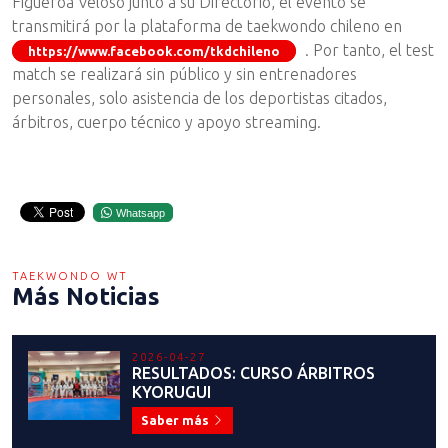
Figueroa Veloso junto a su Directorio, el evento se
transmitirá por la plataforma de taekwondo chileno en
. Por tanto, el test
https://www.facebook.com/tkdchileno
match se realizará sin público y sin entrenadores
personales, solo asistencia de los deportistas citados,
árbitros, cuerpo técnico y apoyo streaming.
Whatsapp
TAEKWONDO WT
Más Noticias
2026-04-27
RESULTADOS: CURSO ÁRBITROS
KYORUGUI
Saber más