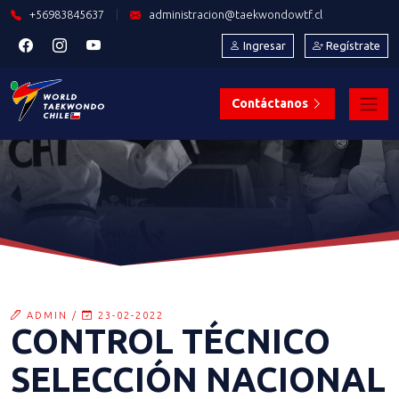
+56983845637
|
administracion@taekwondowtf.cl
Ingresar
Regístrate
Contáctanos
ADMIN /
23-02-2022
CONTROL TÉCNICO
SELECCIÓN NACIONAL