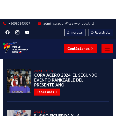
GRADO
Saber más
2023-07-19
¡ANUNCIO IMPORTANTE! LIGA
NACIONAL DE TAEKWONDO
Saber más
2023-07-13
¡Estamos en busca de
auspiciadores comprometidos
para apoyar y fortalecer el
desarrollo del taekwondo en
Chile!
Saber más