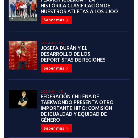
2023-07-04
JUAN MANUEL LÓPEZ: "CHILE
TIENE TODA LA
INFRAESTRUCTURA PARA HACER
GRANDES EVENTOS"
Saber más
2023-06-30
Flavio Figueroa: "Sueño con un
Taekwondo unido, sin intereses
personales y egoístas, solo
enfocado en lo que realmente
importa: Nuestros deportistas”
Saber más
2023-06-26
LA EMOTIVA Y EXITOSA
HISTORIA DEL MAESTRO JUAN