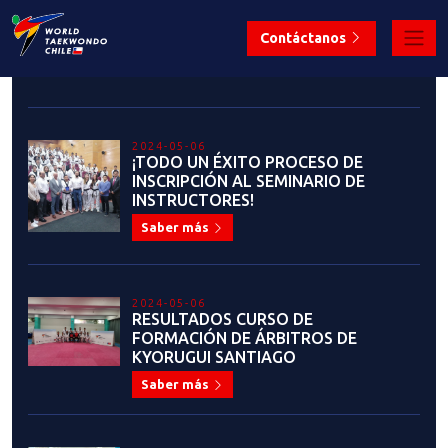
2023-09-13
COMUNICADO OFICIAL: USO DEL
LOGO INSTITUCIONAL DE LA
FEDERACIÓN CHILENA DE
TAEKWONDO Y LA PATU
Saber más
2023-07-28
FEDERACIÓN CHILENA DE
TAEKWONDO PRESENTA EL
NUEVO Y MODERNO SERVICIO DE
MEMBRESÍAS Y CERTIFICADOS DE
GRADO
Saber más
2023-07-19
¡ANUNCIO IMPORTANTE! LIGA
NACIONAL DE TAEKWONDO