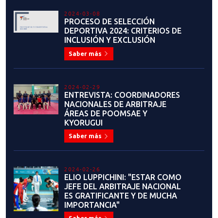
RESULTADOS: SEMINARIO DE
FORMACIÓN DE ÁRBITROS DE
COMBATE, REFRESCAMIENTO,
CAPACITACIÓN Y CURSO DE
COACH
Saber más
2023-06-08
COMIENZA LA PARTICIPACIÓN DE
NUESTROS SELECCIONADOS EN
GRAND PRIX ROMA 2023
Saber más
2023-06-07
¡HISTÓRICO! TRES
SELECCIONADOS PARTICIPARÁN
EN GRAND PRIX ROMA 2023
Saber más