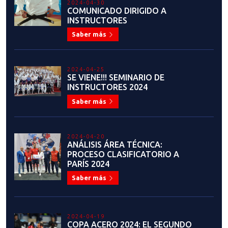
Saber más
2023-07-13
¡Estamos en busca de
auspiciadores comprometidos
para apoyar y fortalecer el
desarrollo del taekwondo en
Chile!
Saber más
2023-07-04
JUAN MANUEL LÓPEZ: "CHILE
TIENE TODA LA
INFRAESTRUCTURA PARA HACER
GRANDES EVENTOS"
Saber más