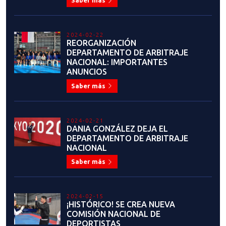
2021-12-07
SELECCIÓN NACIONAL OBTIENE
UNA MEDALLA DE PLATA Y DOS
DE BRONCE EN JUEGOS
PANAMERICANOS DE LA
JUVENTUD DE CALI 2021
Saber más
2021-12-08
VICEPRESIDENTE ASISTE A
ELECCIONES DEL COMITÉ
PARALÍMPICO DE CHILE EN
REPRESENTACIÓN DE NUESTRA
ENTIDAD
Saber más
2021-12-08
MAESTRA DANIA GONZÁLEZ