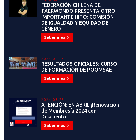
DÓNDE HE LLEGADO"
Saber más
2023-06-22
JOAQUÍN CHURCHILL:
EVOLUCIÓN CONSTANTE
Saber más
2023-06-19
ALEJANDRO SOTO ROSSI: "EL
TAEKWONDO ES UN HERMOSO
ARTE MARCIAL Y DEPORTE DE
COMBATE"
Saber más
2023-06-19