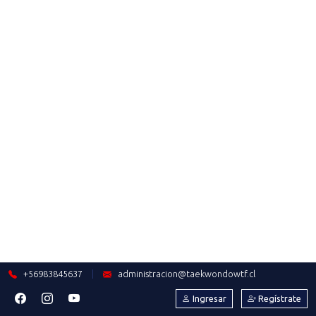
PARA MÍ HA SIDO UN SUEÑO
DEPORTIVO"
Saber más
2023-10-11
SANTIAGO 2023: LISTA
DELEGACIÓN DE TAEKWONDO
Saber más
2023-10-07
DIEGO CARRILLO: UNA HISTORIA
LLENA DE ESFUERZO, SACRIFICIO
Y PERSEVERANCIA
Saber más