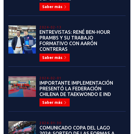
ASUME COMO NUEVA
COORDINADORA NACIONAL DE
ÁRBITROS DE KYORUGI
Saber más
2021-12-11
JUEGOS SURAMERICANOS DE LA
JUVENTUD: CHARLA PARA
ENTRENADORES Y RECOLECCIÓN
DE DATOS SELECCIÓN JUVENIL
Saber más
2021-12-12
COMITÉ OLÍMPICO DE CHILE
LANZA NUEVO PROGRAMA DE
CERTIFICACIÓN DE
COMPETENCIAS PARA
ENTRENADORES FEDERADOS
Saber más