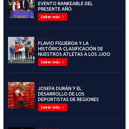
2023-06-30
Flavio Figueroa: "Sueño con un
Taekwondo unido, sin intereses
personales y egoístas, solo
enfocado en lo que realmente
importa: Nuestros deportistas”
Saber más
2023-06-26
LA EMOTIVA Y EXITOSA
HISTORIA DEL MAESTRO JUAN
CARLOS PINOCHET EN EL
TAEKWONDO
Saber más
2023-06-23
IGNACIO MORALES: "ME PONE
MUY ORGULLOSO EL VER HASTA