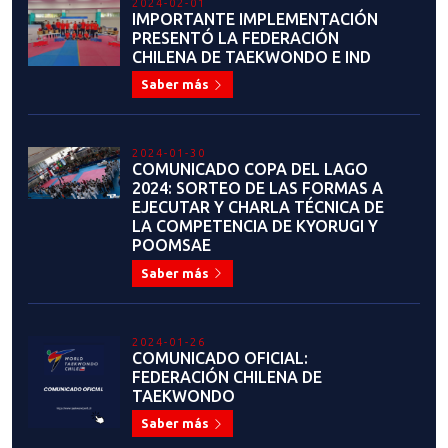
2023-06-23
IGNACIO MORALES: "ME PONE
MUY ORGULLOSO EL VER HASTA
DÓNDE HE LLEGADO"
Saber más
2023-06-22
JOAQUÍN CHURCHILL:
EVOLUCIÓN CONSTANTE
Saber más
2023-06-19
ALEJANDRO SOTO ROSSI: "EL
TAEKWONDO ES UN HERMOSO
ARTE MARCIAL Y DEPORTE DE
COMBATE"
Saber más