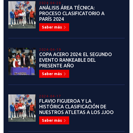
2023-10-31
ANUNCIO: TERCERA FECHA LIGA
NACIONAL
Saber más
2023-10-29
ENTREVISTAS A
PROTAGONISTAS DE LAS
HISTÓRICAS JORNADAS EN
SANTIAGO 2023
Saber más
2023-10-29
NUESTROS ÁRBITROS EN
SANTIAGO 2023
Saber más