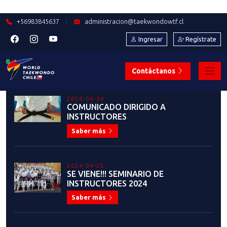
2023-11-13
LO QUE DEJÓ EN IMÁGENES LA
TERCERA FECHA DE LA LIGA
NACIONAL DE TKD
Saber más
2023-11-06
IMPORTANTE INFORMACIÓN:
MEMBRESÍA 2024
Saber más
2023-11-03
CONOZCA A: AGUSTINA FARFÁN
Saber más