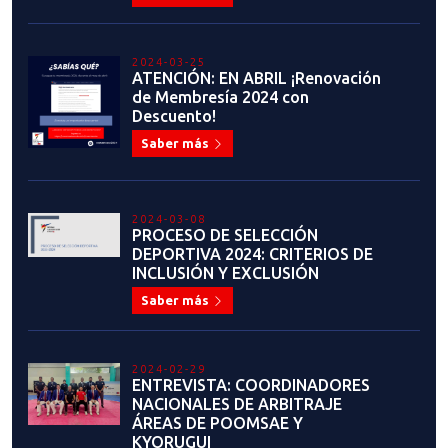
2023-09-13
COMUNICADO OFICIAL: USO DEL
LOGO INSTITUCIONAL DE LA
FEDERACIÓN CHILENA DE
TAEKWONDO Y LA PATU
Saber más
2023-07-28
FEDERACIÓN CHILENA DE
TAEKWONDO PRESENTA EL
NUEVO Y MODERNO SERVICIO DE
MEMBRESÍAS Y CERTIFICADOS DE
GRADO
Saber más