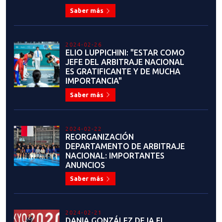
2023-07-19
¡ANUNCIO IMPORTANTE! LIGA
NACIONAL DE TAEKWONDO
Saber más
2023-07-13
¡Estamos en busca de
auspiciadores comprometidos
para apoyar y fortalecer el
desarrollo del taekwondo en
Chile!
Saber más
2023-07-04
JUAN MANUEL LÓPEZ: "CHILE
TIENE TODA LA
INFRAESTRUCTURA PARA HACER
GRANDES EVENTOS"