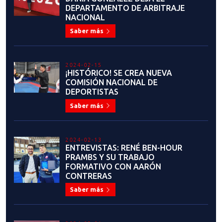
Saber más
2023-06-30
Flavio Figueroa: "Sueño con un
Taekwondo unido, sin intereses
personales y egoístas, solo
enfocado en lo que realmente
importa: Nuestros deportistas”
Saber más
2023-06-26
LA EMOTIVA Y EXITOSA
HISTORIA DEL MAESTRO JUAN
CARLOS PINOCHET EN EL
TAEKWONDO
Saber más