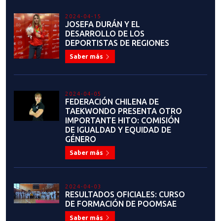
2023-10-18
JONATHAN FARÍAS: "ESTE AÑO
PARA MÍ HA SIDO UN SUEÑO
DEPORTIVO"
Saber más
2023-10-11
SANTIAGO 2023: LISTA
DELEGACIÓN DE TAEKWONDO
Saber más
2023-10-07
DIEGO CARRILLO: UNA HISTORIA
LLENA DE ESFUERZO, SACRIFICIO
Y PERSEVERANCIA
Saber más