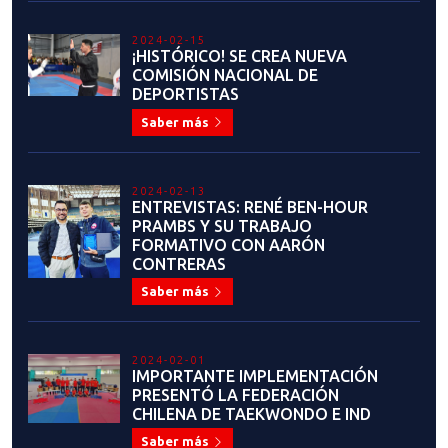
Saber más
2024-01-30
COMUNICADO COPA DEL LAGO
2024: SORTEO DE LAS FORMAS A
EJECUTAR Y CHARLA TÉCNICA DE
LA COMPETENCIA DE KYORUGI Y
POOMSAE
Saber más
2024-01-26
COMUNICADO OFICIAL:
FEDERACIÓN CHILENA DE
TAEKWONDO
Saber más
2024-01-23
XX COPA DEL LAGO: EL PRIMER