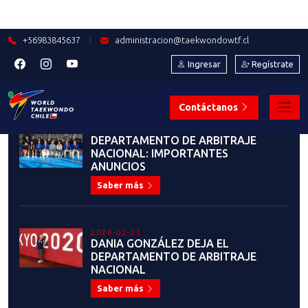
2024-02-15
¡HISTÓRICO! SE CREA NUEVA
COMISIÓN NACIONAL DE
DEPORTISTAS
Saber más
2024-02-13
ENTREVISTAS: RENÉ BEN-HOUR
PRAMBS Y SU TRABAJO
FORMATIVO CON AARÓN
CONTRERAS
Saber más
2024-02-01
IMPORTANTE IMPLEMENTACIÓN
PRESENTÓ LA FEDERACIÓN
CHILENA DE TAEKWONDO E IND