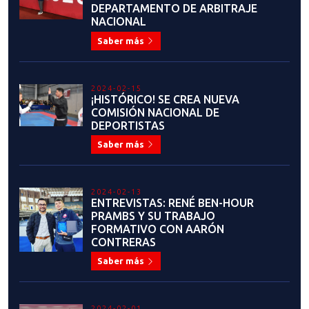
2023-06-19
RESULTADOS: SEMINARIO DE
FORMACIÓN DE ÁRBITROS DE
COMBATE, REFRESCAMIENTO,
CAPACITACIÓN Y CURSO DE
COACH
Saber más
2023-06-08
COMIENZA LA PARTICIPACIÓN DE
NUESTROS SELECCIONADOS EN
GRAND PRIX ROMA 2023
Saber más
2023-06-07
¡HISTÓRICO! TRES
SELECCIONADOS PARTICIPARÁN
EN GRAND PRIX ROMA 2023
Saber más