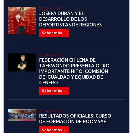
NACIONAL DE TAEKWONDO
Saber más
2023-07-13
¡Estamos en busca de
auspiciadores comprometidos
para apoyar y fortalecer el
desarrollo del taekwondo en
Chile!
Saber más
2023-07-04
JUAN MANUEL LÓPEZ: "CHILE
TIENE TODA LA
INFRAESTRUCTURA PARA HACER
GRANDES EVENTOS"
Saber más