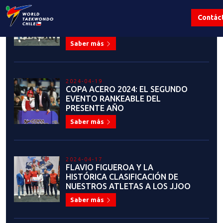
2023-09-13
COMUNICADO OFICIAL: USO DEL
LOGO INSTITUCIONAL DE LA
FEDERACIÓN CHILENA DE
TAEKWONDO Y LA PATU
Saber más
2023-07-28
FEDERACIÓN CHILENA DE
TAEKWONDO PRESENTA EL
NUEVO Y MODERNO SERVICIO DE
MEMBRESÍAS Y CERTIFICADOS DE
GRADO
Saber más
2023-07-19
¡ANUNCIO IMPORTANTE! LIGA