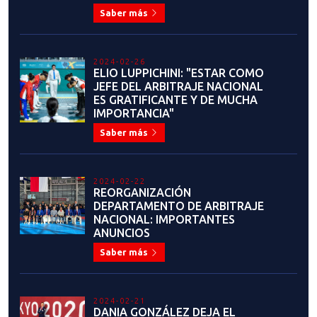
MUY ORGULLOSO EL VER HASTA
DÓNDE HE LLEGADO"
Saber más
2023-06-22
JOAQUÍN CHURCHILL:
EVOLUCIÓN CONSTANTE
Saber más
2023-06-19
ALEJANDRO SOTO ROSSI: "EL
TAEKWONDO ES UN HERMOSO
ARTE MARCIAL Y DEPORTE DE
COMBATE"
Saber más