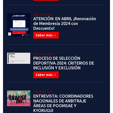
2023-06-30
Flavio Figueroa: "Sueño con un
Taekwondo unido, sin intereses
personales y egoístas, solo
enfocado en lo que realmente
importa: Nuestros deportistas”
Saber más
2023-06-26
LA EMOTIVA Y EXITOSA
HISTORIA DEL MAESTRO JUAN
CARLOS PINOCHET EN EL
TAEKWONDO
Saber más
2023-06-23
IGNACIO MORALES: "ME PONE