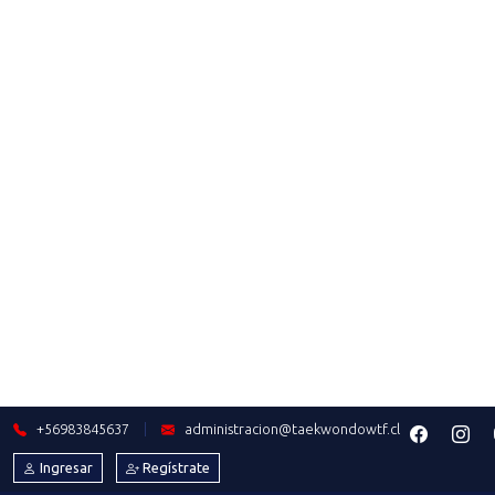
JONATHAN FARÍAS: "ESTE AÑO
PARA MÍ HA SIDO UN SUEÑO
DEPORTIVO"
Saber más
2023-10-11
SANTIAGO 2023: LISTA
DELEGACIÓN DE TAEKWONDO
Saber más
2023-10-07
DIEGO CARRILLO: UNA HISTORIA
LLENA DE ESFUERZO, SACRIFICIO
Y PERSEVERANCIA
Saber más