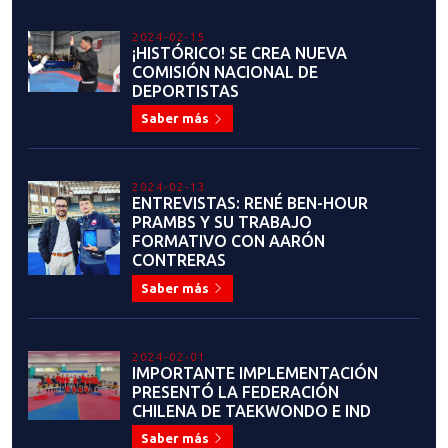
2023-06-19
RESULTADOS: SEMINARIO DE
FORMACIÓN DE ÁRBITROS DE
COMBATE, REFRESCAMIENTO,
CAPACITACIÓN Y CURSO DE
COACH
Saber más
2023-06-08
COMIENZA LA PARTICIPACIÓN DE
NUESTROS SELECCIONADOS EN
GRAND PRIX ROMA 2023
Saber más
2023-06-07
¡HISTÓRICO! TRES
SELECCIONADOS PARTICIPARÁN
EN GRAND PRIX ROMA 2023