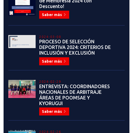
2023-06-30
Flavio Figueroa: "Sueño con un
Taekwondo unido, sin intereses
personales y egoístas, solo
enfocado en lo que realmente
importa: Nuestros deportistas”
Saber más
2023-06-26
LA EMOTIVA Y EXITOSA
HISTORIA DEL MAESTRO JUAN
CARLOS PINOCHET EN EL
TAEKWONDO
Saber más