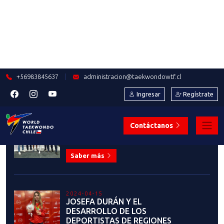
2023-09-13
COMUNICADO OFICIAL: USO DEL
LOGO INSTITUCIONAL DE LA
FEDERACIÓN CHILENA DE
TAEKWONDO Y LA PATU
Saber más
2023-07-28
FEDERACIÓN CHILENA DE
TAEKWONDO PRESENTA EL
NUEVO Y MODERNO SERVICIO DE
MEMBRESÍAS Y CERTIFICADOS DE
GRADO
Saber más
2023-07-19