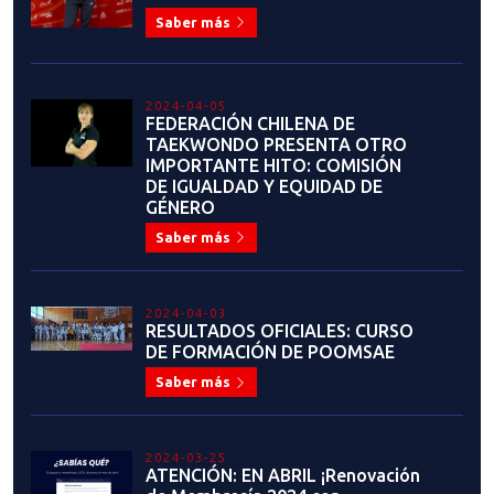
¡ANUNCIO IMPORTANTE! LIGA
NACIONAL DE TAEKWONDO
Saber más
2023-07-13
¡Estamos en busca de
auspiciadores comprometidos
para apoyar y fortalecer el
desarrollo del taekwondo en
Chile!
Saber más
2023-07-04
JUAN MANUEL LÓPEZ: "CHILE
TIENE TODA LA
INFRAESTRUCTURA PARA HACER
GRANDES EVENTOS"
Saber más