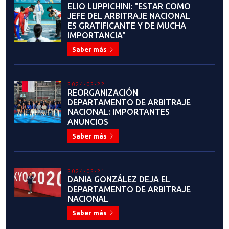
2023-06-23
IGNACIO MORALES: "ME PONE
MUY ORGULLOSO EL VER HASTA
DÓNDE HE LLEGADO"
Saber más
2023-06-22
JOAQUÍN CHURCHILL:
EVOLUCIÓN CONSTANTE
Saber más
2023-06-19
ALEJANDRO SOTO ROSSI: "EL
TAEKWONDO ES UN HERMOSO
ARTE MARCIAL Y DEPORTE DE
COMBATE"
Saber más