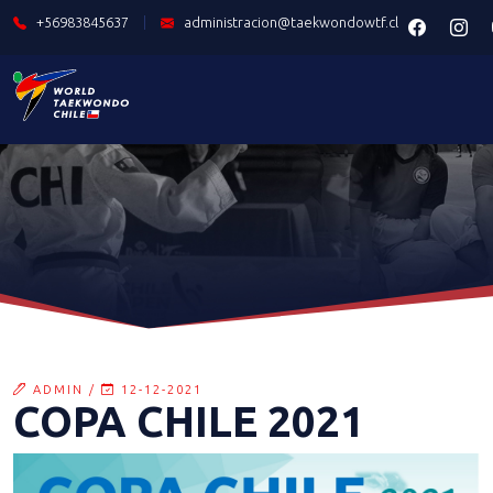
+56983845637
|
administracion@taekwondowtf.cl
ADMIN /
12-12-2021
COPA CHILE 2021