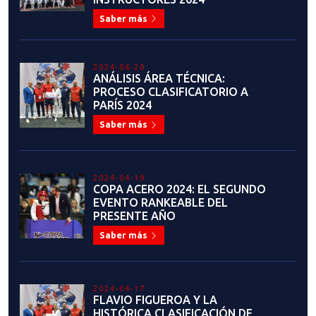
Y PERSEVERANCIA
Saber más
2023-09-13
COMUNICADO OFICIAL: USO DEL
LOGO INSTITUCIONAL DE LA
FEDERACIÓN CHILENA DE
TAEKWONDO Y LA PATU
Saber más
2023-07-28
FEDERACIÓN CHILENA DE
TAEKWONDO PRESENTA EL
NUEVO Y MODERNO SERVICIO DE
MEMBRESÍAS Y CERTIFICADOS DE
GRADO
Saber más