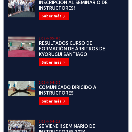
2023-10-18
JONATHAN FARÍAS: "ESTE AÑO
PARA MÍ HA SIDO UN SUEÑO
DEPORTIVO"
Saber más
2023-10-11
SANTIAGO 2023: LISTA
DELEGACIÓN DE TAEKWONDO
Saber más
2023-10-07
DIEGO CARRILLO: UNA HISTORIA
LLENA DE ESFUERZO, SACRIFICIO