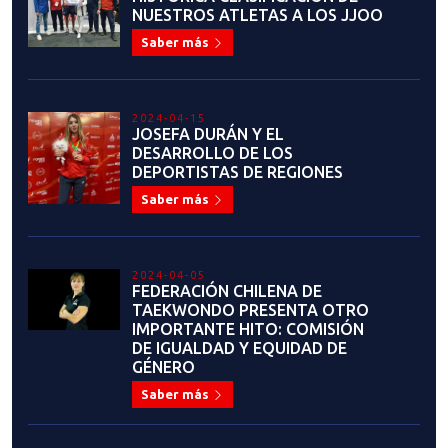
2023-07-19
¡ANUNCIO IMPORTANTE! LIGA
NACIONAL DE TAEKWONDO
Saber más
2023-07-13
¡Estamos en busca de
auspiciadores comprometidos
para apoyar y fortalecer el
desarrollo del taekwondo en
Chile!
Saber más
2023-07-04
JUAN MANUEL LÓPEZ: "CHILE
TIENE TODA LA