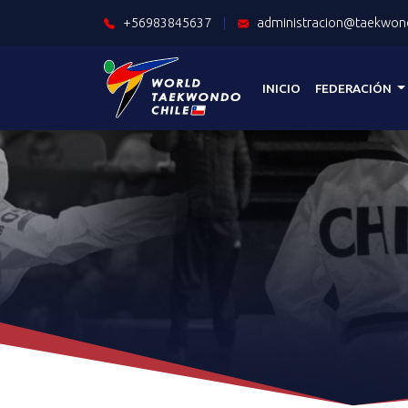
+56983845637
|
administracion@taekwond
INICIO
FEDERACIÓN