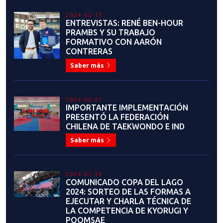
NUESTROS SELECCIONADOS EN
GRAND PRIX ROMA 2023
Saber más
2023-06-07
¡HISTÓRICO! TRES
SELECCIONADOS PARTICIPARÁN
EN GRAND PRIX ROMA 2023
Saber más
2021-12-07
SELECCIÓN NACIONAL OBTIENE
UNA MEDALLA DE PLATA Y DOS
DE BRONCE EN JUEGOS
PANAMERICANOS DE LA
JUVENTUD DE CALI 2021
Saber más