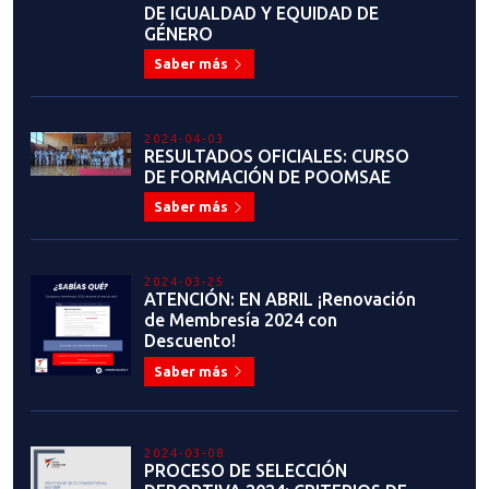
Saber más
2023-07-04
JUAN MANUEL LÓPEZ: "CHILE
TIENE TODA LA
INFRAESTRUCTURA PARA HACER
GRANDES EVENTOS"
Saber más
2023-06-30
Flavio Figueroa: "Sueño con un
Taekwondo unido, sin intereses
personales y egoístas, solo
enfocado en lo que realmente
importa: Nuestros deportistas”
Saber más