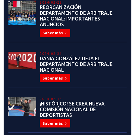
2023-06-19
ALEJANDRO SOTO ROSSI: "EL
TAEKWONDO ES UN HERMOSO
ARTE MARCIAL Y DEPORTE DE
COMBATE"
Saber más
2023-06-19
RESULTADOS: SEMINARIO DE
FORMACIÓN DE ÁRBITROS DE
COMBATE, REFRESCAMIENTO,
CAPACITACIÓN Y CURSO DE
COACH
Saber más
2023-06-08
COMIENZA LA PARTICIPACIÓN DE