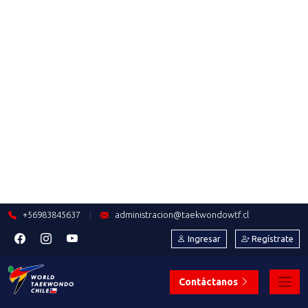
2023-10-07
DIEGO CARRILLO: UNA HISTORIA
LLENA DE ESFUERZO, SACRIFICIO
Y PERSEVERANCIA
Saber más
2023-09-13
COMUNICADO OFICIAL: USO DEL
LOGO INSTITUCIONAL DE LA
FEDERACIÓN CHILENA DE
TAEKWONDO Y LA PATU
Saber más