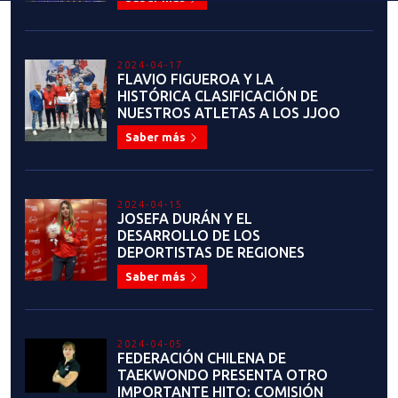
2023-07-28
FEDERACIÓN CHILENA DE
TAEKWONDO PRESENTA EL
NUEVO Y MODERNO SERVICIO DE
MEMBRESÍAS Y CERTIFICADOS DE
GRADO
Saber más
2023-07-19
¡ANUNCIO IMPORTANTE! LIGA
NACIONAL DE TAEKWONDO
Saber más
2023-07-13
¡Estamos en busca de
auspiciadores comprometidos
para apoyar y fortalecer el
desarrollo del taekwondo en
Chile!