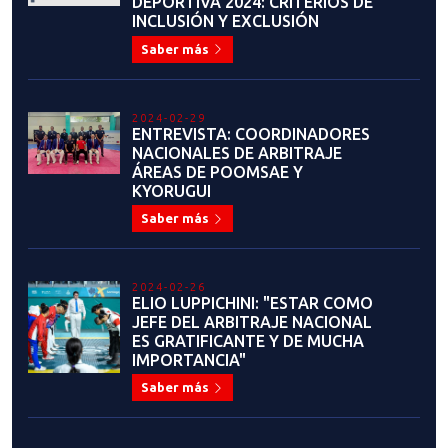
2023-06-26
LA EMOTIVA Y EXITOSA
HISTORIA DEL MAESTRO JUAN
CARLOS PINOCHET EN EL
TAEKWONDO
Saber más
2023-06-23
IGNACIO MORALES: "ME PONE
MUY ORGULLOSO EL VER HASTA
DÓNDE HE LLEGADO"
Saber más
2023-06-22
JOAQUÍN CHURCHILL:
EVOLUCIÓN CONSTANTE
Saber más