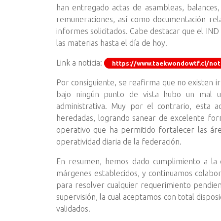
han entregado actas de asambleas, balances, 
remuneraciones, así como documentación relac
informes solicitados. Cabe destacar que el I
las materias hasta el día de hoy.
Link a noticia:
https://www.taekwondowtf.cl/not
Por consiguiente, se reafirma que no existen irr
bajo ningún punto de vista hubo un mal us
administrativa. Muy por el contrario, esta a
heredadas, logrando sanear de excelente for
operativo que ha permitido fortalecer las ár
operatividad diaria de la federación.
En resumen, hemos dado cumplimiento a la en
márgenes establecidos, y continuamos colabor
para resolver cualquier requerimiento pendie
supervisión, la cual aceptamos con total dispos
validados.