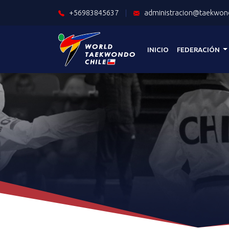
+56983845637
|
administracion@taekwond
INICIO
FEDERACIÓN