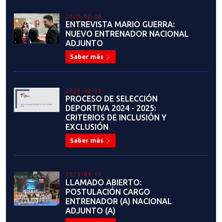
IMPORTANTE INFORMACIÓN:
MEMBRESÍA 2025
Saber más
2024-11-20
ENTREVISTA: GEMELAS
ZAMBRANO
Saber más
2024-11-18
IMPORTANTE INFORMATIVO
Saber más
2024-11-12
LUIS ORTIZ: “HAN SIDO AÑOS DE
ARDUO ENTRENAMIENTO PARA
IR EN LAS MEJORES