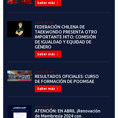
2024-02-26
ELIO LUPPICHINI: "ESTAR COMO
JEFE DEL ARBITRAJE NACIONAL
ES GRATIFICANTE Y DE MUCHA
IMPORTANCIA"
Saber más
2024-02-22
REORGANIZACIÓN
DEPARTAMENTO DE ARBITRAJE
NACIONAL: IMPORTANTES
ANUNCIOS
Saber más
2024-02-21
DANIA GONZÁLEZ DEJA EL
DEPARTAMENTO DE ARBITRAJE
NACIONAL