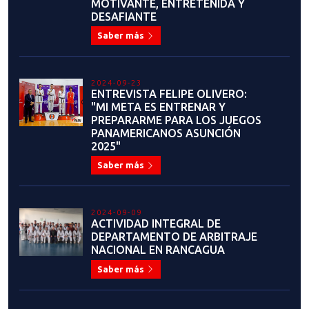
Saber más
2024-06-23
ENTREVISTA: AARÓN
CONTRERAS
Saber más
2024-06-18
PROCESO SELECTIVO: TOPE
CLASIFICATORIO POOMSAE SUB
21 - MÉXICO
Saber más
2024-06-18
RESULTADOS CURSO DE
FORMACIÓN DE ÁRBITROS DE
POOMSAE