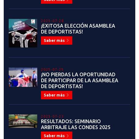
POR QUÉ ES FUNDAMENTAL TU
PARTICIPACIÓN?
Saber más
2025-06-10
RECOPILACIÓN DE DATOS DE
ENTRENADORES KYORUGUI:
SELECCIÓN NACIONAL CADETE -
JUVENIL
Saber más
2025-06-06
INFORMATIVO ENTRENADORES:
CONTROL SELECTIVO
CAMPAMENTO SOI EN PERÚ
Saber más
2025-06-05