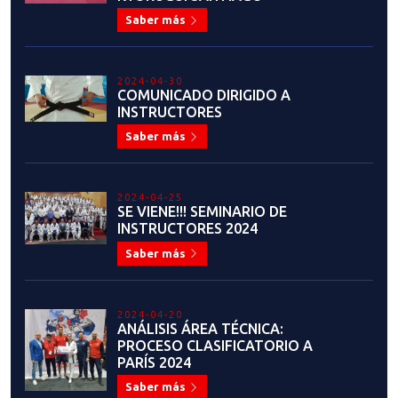
DESARROLLO DE LOS
DEPORTISTAS DE REGIONES
Saber más
2024-04-05
FEDERACIÓN CHILENA DE
TAEKWONDO PRESENTA OTRO
IMPORTANTE HITO: COMISIÓN
DE IGUALDAD Y EQUIDAD DE
GÉNERO
Saber más
2024-04-03
RESULTADOS OFICIALES: CURSO
DE FORMACIÓN DE POOMSAE
Saber más