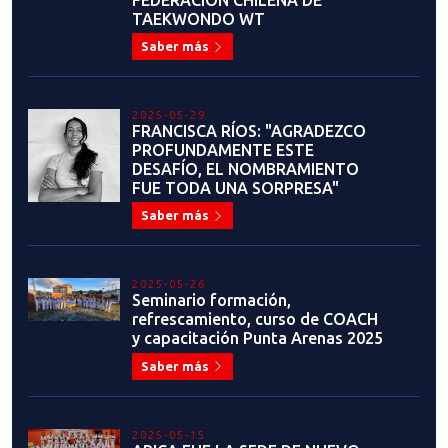
2025-04-07
PROCESO DE CLASIFICACIÓN DE
ELEGIBILIDAD PARALÍMPICO
PARA NUEVOS ATLETAS
Saber más
2025-04-05
EXITOSO SEMINARIO DE
INSTRUCTORES 2025
Saber más
2025-04-05
Resultados: curso nacional de
formación de árbitros de Kyorugi,
refrescamiento y capacitación
Saber más