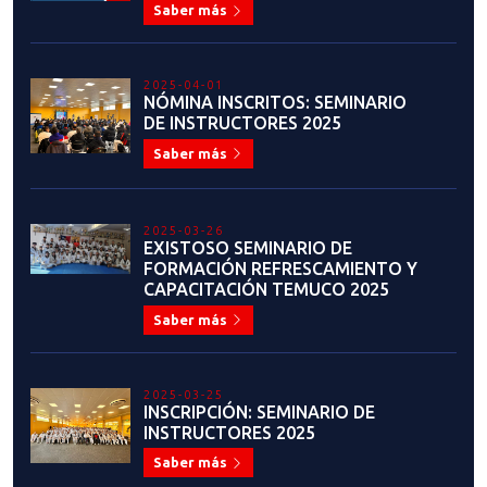
Saber más
2025-02-06
ENTREVISTA MARIO GUERRA:
NUEVO ENTRENADOR NACIONAL
ADJUNTO
Saber más
2025-02-03
PROCESO DE SELECCIÓN
DEPORTIVA 2024 - 2025:
CRITERIOS DE INCLUSIÓN Y
EXCLUSIÓN
Saber más
2025-01-16
LLAMADO ABIERTO:
POSTULACIÓN CARGO