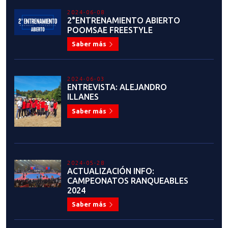
TAEKWONDO
Saber más
2024-05-16
CONSTANCE BAHAMONDES:
NUEVA SELECCIONADORA
NACIONAL DE POOMSAE
Saber más
2024-05-06
¡TODO UN ÉXITO PROCESO DE
INSCRIPCIÓN AL SEMINARIO DE
INSTRUCTORES!
Saber más
2024-05-06