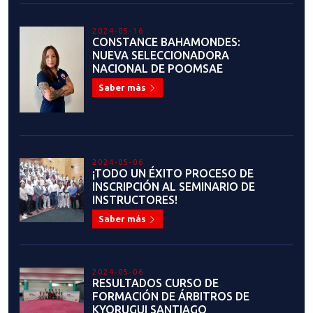
PARÍS 2024
Saber más
2024-04-19
COPA ACERO 2024: EL SEGUNDO
EVENTO RANKEABLE DEL
PRESENTE AÑO
Saber más
2024-04-17
FLAVIO FIGUEROA Y LA
HISTÓRICA CLASIFICACIÓN DE
NUESTROS ATLETAS A LOS JJOO
Saber más
2024-04-15
JOSEFA DURÁN Y EL