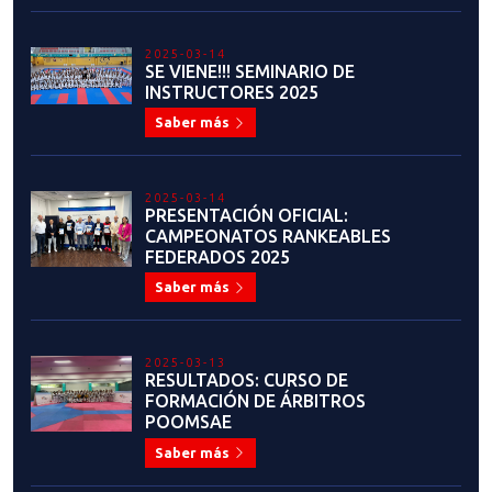
ENTRENADOR (A) NACIONAL
ADJUNTO (A)
Saber más
2024-12-04
CONOCE LA NUEVA LICENCIA
NACIONAL DE COMPETIDOR
FEDERADO
Saber más
2024-12-03
COPA CHILE: EL GRAN EVENTO
DE CIERRE DE 2024 Y EL RANKING
DE CLASIFICADOS
Saber más
2024-11-22