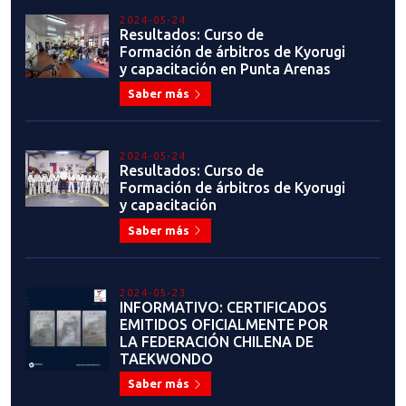
RESULTADOS CURSO DE
FORMACIÓN DE ÁRBITROS DE
KYORUGUI SANTIAGO
Saber más
2024-04-30
COMUNICADO DIRIGIDO A
INSTRUCTORES
Saber más
2024-04-25
SE VIENE!!! SEMINARIO DE
INSTRUCTORES 2024
Saber más
2024-04-20
ANÁLISIS ÁREA TÉCNICA:
PROCESO CLASIFICATORIO A