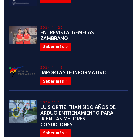
ENTREVISTA CARLA MANRÍQUEZ:
"MI EXPERIENCIA EN EL
ARBITRAJE HA SIDO INTENSA,
MOTIVANTE, ENTRETENIDA Y
DESAFIANTE
Saber más
2024-09-23
ENTREVISTA FELIPE OLIVERO:
"MI META ES ENTRENAR Y
PREPARARME PARA LOS JUEGOS
PANAMERICANOS ASUNCIÓN
2025"
Saber más
2024-09-09
ACTIVIDAD INTEGRAL DE
DEPARTAMENTO DE ARBITRAJE
NACIONAL EN RANCAGUA
Saber más