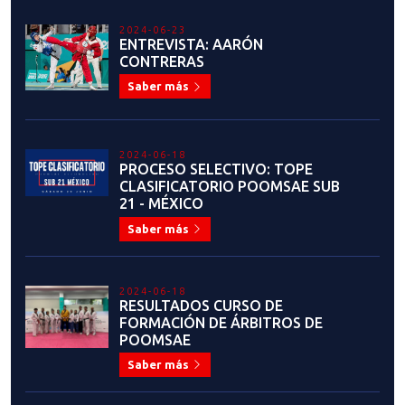
Saber más
2024-05-24
Resultados: Curso de
Formación de árbitros de Kyorugi
y capacitación en Punta Arenas
Saber más
2024-05-24
Resultados: Curso de
Formación de árbitros de Kyorugi
y capacitación
Saber más
2024-05-23
INFORMATIVO: CERTIFICADOS
EMITIDOS OFICIALMENTE POR
LA FEDERACIÓN CHILENA DE