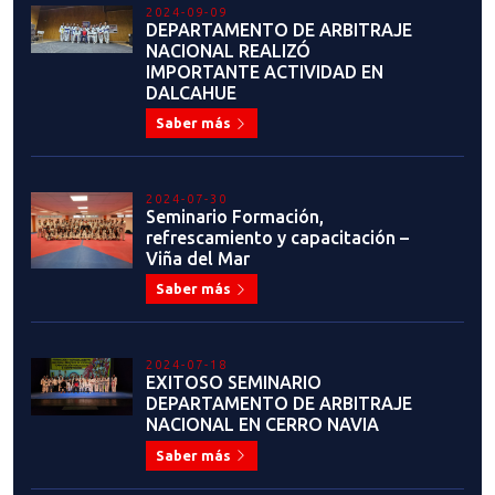
Saber más
2024-06-08
2°ENTRENAMIENTO ABIERTO
POOMSAE FREESTYLE
Saber más
2024-06-03
ENTREVISTA: ALEJANDRO
ILLANES
Saber más
2024-05-28
ACTUALIZACIÓN INFO:
CAMPEONATOS RANQUEABLES
2024