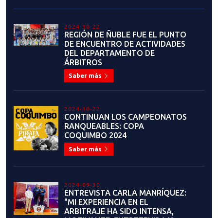
2024-09-09
DEPARTAMENTO DE ARBITRAJE
NACIONAL REALIZÓ
IMPORTANTE ACTIVIDAD EN
DALCAHUE
Saber más
2024-07-30
Seminario Formación,
refrescamiento y capacitación –
Viña del Mar
Saber más
2024-07-18
EXITOSO SEMINARIO
DEPARTAMENTO DE ARBITRAJE
NACIONAL EN CERRO NAVIA