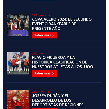
2024-03-25
ATENCIÓN: EN ABRIL ¡Renovación
de Membresía 2024 con
Descuento!
Saber más
2024-03-08
PROCESO DE SELECCIÓN
DEPORTIVA 2024: CRITERIOS DE
INCLUSIÓN Y EXCLUSIÓN
Saber más
2024-02-29
ENTREVISTA: COORDINADORES
NACIONALES DE ARBITRAJE
ÁREAS DE POOMSAE Y
KYORUGUI
Saber más