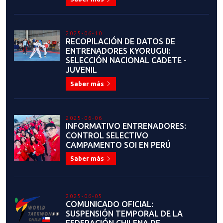
2025-05-15
ARICA FUE LA SEDE DE NUEVO
CURSO DE ARBITRAJE
Saber más
2025-04-14
¡IMPORTANTE! ENVÍOS
CERTIFICADOS (MEMBRESÍA -
GUP - DANÉS)
Saber más
2025-04-10
SEMINARIO DE POOMSAE
SANTIAGO 2025
Saber más