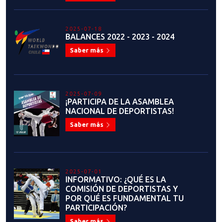
COMUNICADO OFICIAL:
SUSPENSIÓN TEMPORAL DE LA
FEDERACIÓN CHILENA DE
TAEKWONDO WT
Saber más
2025-05-29
FRANCISCA RÍOS: "AGRADEZCO
PROFUNDAMENTE ESTE
DESAFÍO, EL NOMBRAMIENTO
FUE TODA UNA SORPRESA"
Saber más
2025-05-26
Seminario formación,
refrescamiento, curso de COACH
y capacitación Punta Arenas 2025
Saber más