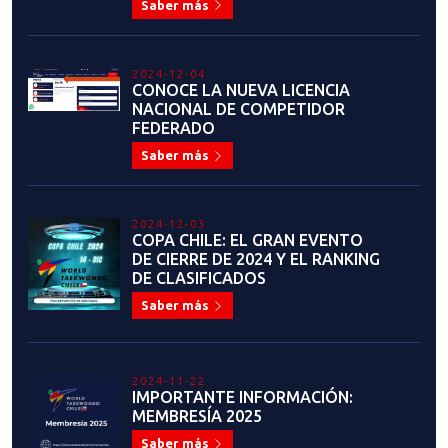
CONDICIONES"
Saber más
2024-10-22
REGIÓN DE ÑUBLE FUE EL PUNTO
DE ENCUENTRO DE ACTIVIDADES
DEL DEPARTAMENTO DE
ÁRBITROS
Saber más
2024-10-22
CONTINUAN LOS CAMPEONATOS
RANQUEABLES: COPA
COQUIMBO 2024
Saber más
2024-09-30