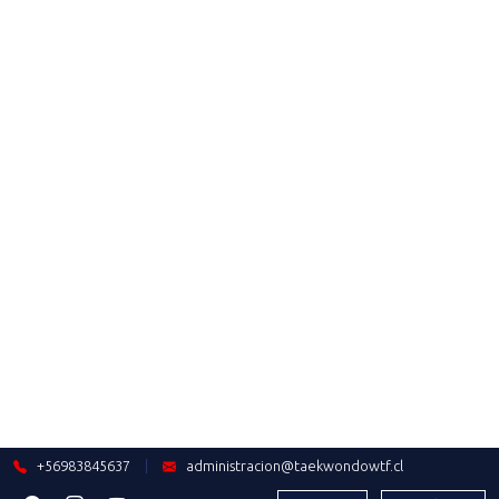
2024-04-30
COMUNICADO DIRIGIDO A
INSTRUCTORES
Saber más
2024-04-25
SE VIENE!!! SEMINARIO DE
INSTRUCTORES 2024
Saber más
2024-04-20
ANÁLISIS ÁREA TÉCNICA:
PROCESO CLASIFICATORIO A
PARÍS 2024
Saber más