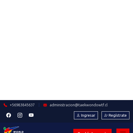
2024-04-19
COPA ACERO 2024: EL SEGUNDO
EVENTO RANKEABLE DEL
PRESENTE AÑO
Saber más
2024-04-17
FLAVIO FIGUEROA Y LA
HISTÓRICA CLASIFICACIÓN DE
NUESTROS ATLETAS A LOS JJOO
Saber más
2024-04-15
JOSEFA DURÁN Y EL
DESARROLLO DE LOS
DEPORTISTAS DE REGIONES