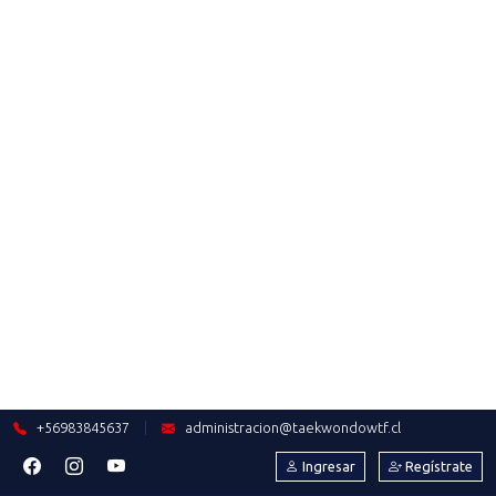
2024-05-16
CONSTANCE BAHAMONDES:
NUEVA SELECCIONADORA
NACIONAL DE POOMSAE
Saber más
2024-05-06
¡TODO UN ÉXITO PROCESO DE
INSCRIPCIÓN AL SEMINARIO DE
INSTRUCTORES!
Saber más
2024-05-06
RESULTADOS CURSO DE
FORMACIÓN DE ÁRBITROS DE
KYORUGUI SANTIAGO
Saber más