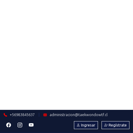
INSTRUCTORES
Saber más
2024-04-25
SE VIENE!!! SEMINARIO DE
INSTRUCTORES 2024
Saber más
2024-04-20
ANÁLISIS ÁREA TÉCNICA:
PROCESO CLASIFICATORIO A
PARÍS 2024
Saber más
2024-04-19
COPA ACERO 2024: EL SEGUNDO
EVENTO RANKEABLE DEL
PRESENTE AÑO